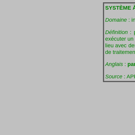
SYSTÈME 
Domaine
: i
Définition
: 
exécuter un
lieu avec de
de traitemen
Anglais
:
pa
Source
: AP