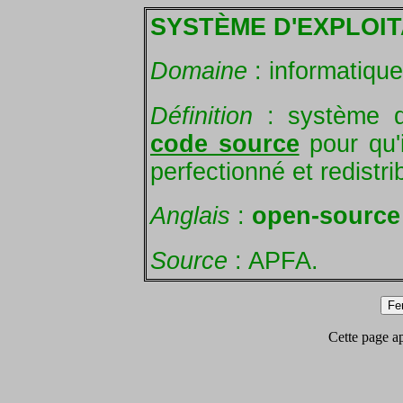
SYSTÈME D'EXPLOIT
Domaine
: informatique
Définition
: système d'
code source
pour qu'i
perfectionné et redistr
Anglais
:
open-source
Source
: APFA.
Cette page app