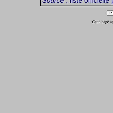
Source
: liste officiell
Cette page app