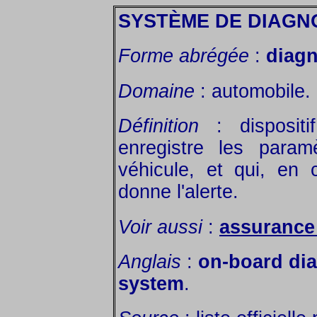
SYSTÈME DE DIAGN
Forme abrégée
:
diag
Domaine
: automobile.
Définition
: dispositi
enregistre les param
véhicule, et qui, en 
donne l'alerte.
Voir aussi
:
assurance
Anglais
:
on-board di
system
.