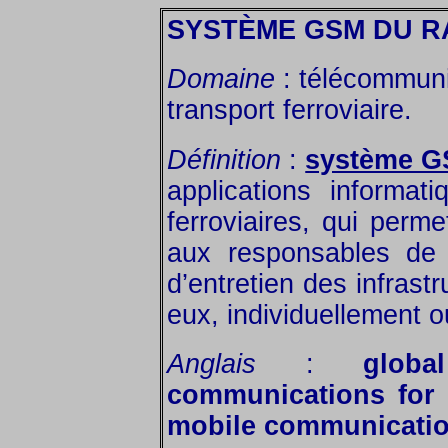
SYSTÈME GSM DU R
Domaine
: télécommunic
transport ferroviaire.
Définition
:
système 
applications informa
ferroviaires, qui perm
aux responsables de 
d’entretien des infras
eux, individuellement 
Anglais
:
glob
communications for r
mobile communicatio