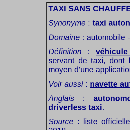
TAXI SANS CHAUFF
Synonyme
:
taxi auto
Domaine
: automobile -
Définition
:
véhicul
servant de taxi, don
moyen d’une applicatio
Voir aussi
:
navette a
Anglais
:
autonomo
driverless taxi
.
Source
: liste officie