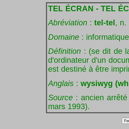
TEL ÉCRAN - TEL ÉC
Abréviation
:
tel-tel
, n.
Domaine
: informatique
Définition
: (se dit de 
d'ordinateur d'un docu
est destiné à être impr
Anglais
:
wysiwyg (wha
Source
: ancien arrêté
mars 1993).