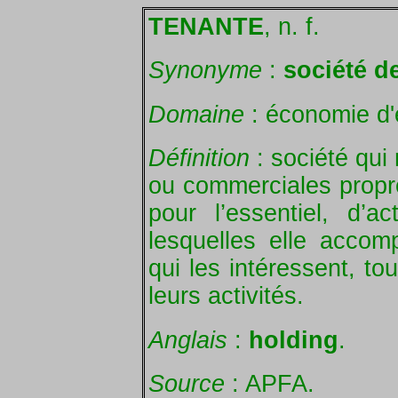
TENANTE
, n. f.
Synonyme
:
société de
Domaine
: économie d'e
Définition
: société qui 
ou commerciales propres
pour l’essentiel, d’a
lesquelles elle accomp
qui les intéressent, to
leurs activités.
Anglais
:
holding
.
Source
: APFA.