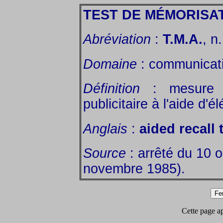
TEST DE MÉMORISAT
Abréviation
:
T.M.A.
, n
Domaine
: communicatio
Définition
: mesure d
publicitaire à l'aide d'
Anglais
:
aided recall 
Source
: arrêté du 10 
novembre 1985).
Cette page app