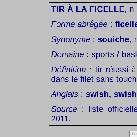
TIR À LA FICELLE
, n
Forme abrégée
:
ficell
Synonyme
:
souiche
, 
Domaine
: sports / bask
Définition
: tir réussi à
dans le filet sans touc
Anglais
:
swish, swish
Source
: liste officiel
2011.