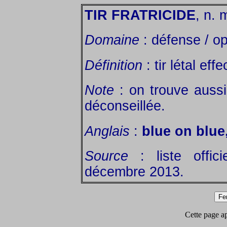
TIR FRATRICIDE
, n. 
Domaine
: défense / op
Définition
: tir létal ef
Note
: on trouve aussi 
déconseillée.
Anglais
:
blue on blue, 
Source
: liste offic
décembre 2013.
Cette page app