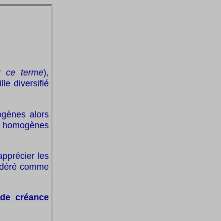
r ce terme
),
e diversifié
ogènes alors
ces homogènes
apprécier les
sidéré comme
e de créance