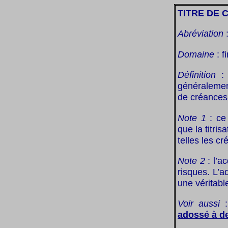
TITRE DE
Abréviation
Domaine
: f
Définition
: 
généralemen
de créances
Note 1
: ce 
que la titri
telles les c
Note 2
: l’a
risques. L’
une véritabl
Voir aussi
adossé à de