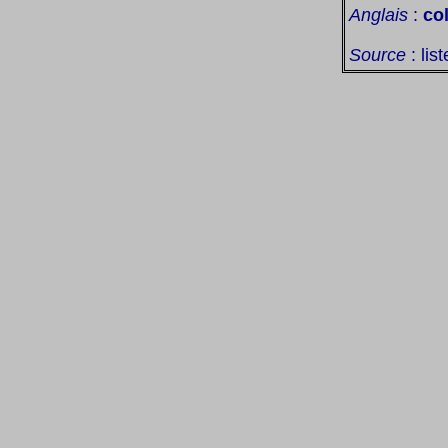
Anglais
:
co
Source
: lis