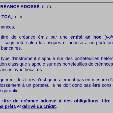
 CRÉANCE ADOSSÉ
, n. m.
:
TCA
, n. m.
inances.
titre de créance émis par une
entité ad hoc
(
voi
t segmenté selon les risques et adossé à un portefeuill
 bancaires.
type d’instrument s’appuie sur des portefeuilles hétér
sation classique s’appuie sur des portefeuilles de créan
réances hypothécaires.
cquéreur des titres n’est généralement pas en mesure d’
adossement à un portefeuille ne doit donc pas être con
e garantie.
:
titre de créance adossé à des obligations
,
titr
s prêts
et
dérivé de crédit
.