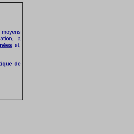
 moyens
ation, la
nées
et,
tique de