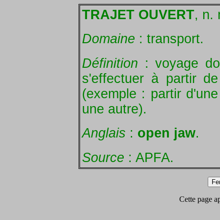
TRAJET OUVERT
, n.
Domaine
: transport.
Définition
: voyage dont
s'effectuer à partir d
(exemple : partir d'une
une autre).
Anglais
:
open jaw
.
Source
: APFA.
Cette page app