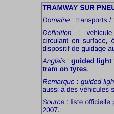
TRAMWAY SUR PNE
Domaine
: transports / 
Définition
: véhicule
circulant en surface,
dispositif de guidage au
Anglais
:
guided light 
tram on tyres
.
Remarque
:
guided ligh
aussi à des véhicules su
Source
: liste officiell
2007.