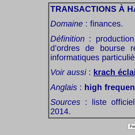
TRANSACTIONS À 
Domaine
: finances.
Définition
: production
d’ordres de bourse 
informatiques particuli
Voir aussi
:
krach écla
Anglais
:
high frequen
Sources
: liste offici
2014.