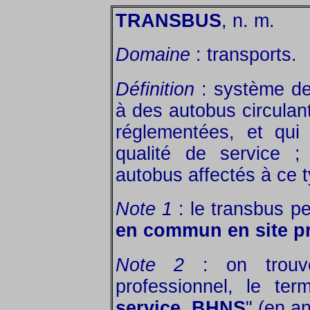
TRANSBUS
, n. m.
Domaine
: transports.
Définition
: système de 
à des autobus circula
réglementées, et qui
qualité de service ;
autobus affectés à ce t
Note 1
: le transbus p
en commun en site p
Note 2
: on trouve
professionnel, le ter
service, BHNS
" (en a