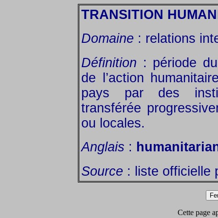
TRANSITION HUMAN
Domaine
: relations int
Définition
: période dur
de l’action humanitai
pays par des institu
transférée progressive
ou locales.
Anglais
:
humanitarian
Source
: liste officiell
Cette page app