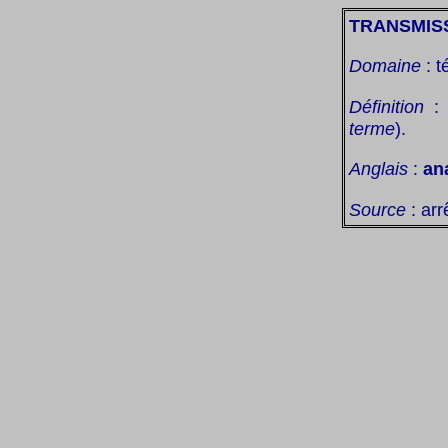
TRANSMIS
Domaine
: t
Définition
:
terme
).
Anglais
:
an
Source
: arr