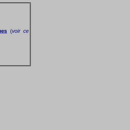
ues
(
voir ce