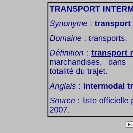
TRANSPORT INTER
Synonyme
:
transport
Domaine
: transports.
Définition
:
transport 
marchandises, dans 
totalité du trajet.
Anglais
:
intermodal t
Source
: liste officiell
2007.