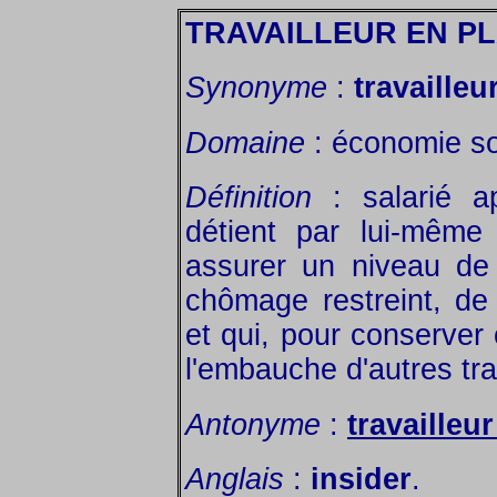
TRAVAILLEUR EN P
Synonyme
:
travailleu
Domaine
: économie so
Définition
: salarié a
détient par lui-même
assurer un niveau de 
chômage restreint, de 
et qui, pour conserver 
l'embauche d'autres tra
Antonyme
:
travailleu
Anglais
:
insider
.