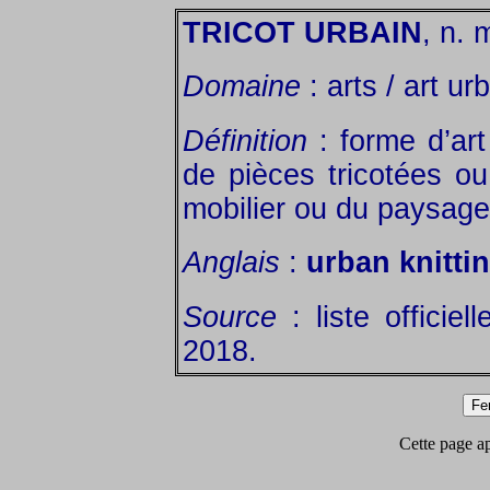
TRICOT URBAIN
, n. 
Domaine
: arts / art ur
Définition
: forme d’art
de pièces tricotées o
mobilier ou du paysage
Anglais
:
urban knitti
Source
: liste officiel
2018.
Cette page app