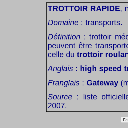
TROTTOIR RAPIDE
, 
Domaine
: transports.
Définition
: trottoir mé
peuvent être transport
celle du
trottoir roula
Anglais
:
high speed t
Franglais
:
Gateway
(m
Source
: liste officie
2007.