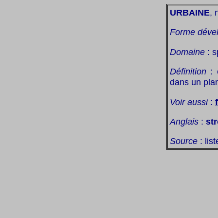
URBAINE
, 
Forme déve
Domaine
: s
Définition
: 
dans un pla
Voir aussi
:
Anglais
:
str
Source
: lis