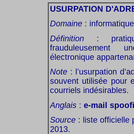
USURPATION D'ADR
Domaine
: informatique 
Définition
: pratique
frauduleusement 
électronique appartena
Note
: l’usurpation d’a
souvent utilisée pour
courriels indésirables.
Anglais
:
e-mail spoof
Source
: liste officiell
2013.