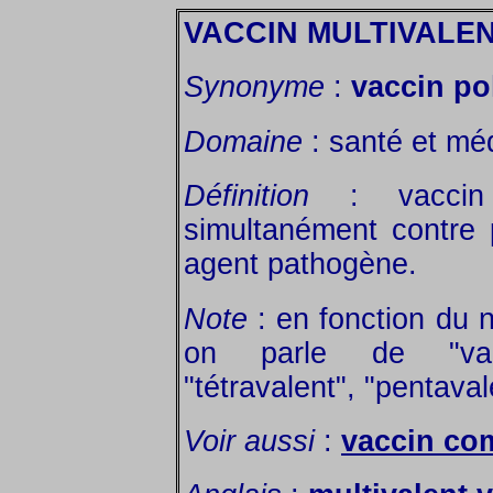
VACCIN MULTIVALE
Synonyme
:
vaccin po
Domaine
: santé et mé
Définition
: vaccin 
simultanément contre 
agent pathogène.
Note
: en fonction du 
on parle de "vacci
"tétravalent", "pentaval
Voir aussi
:
vaccin co