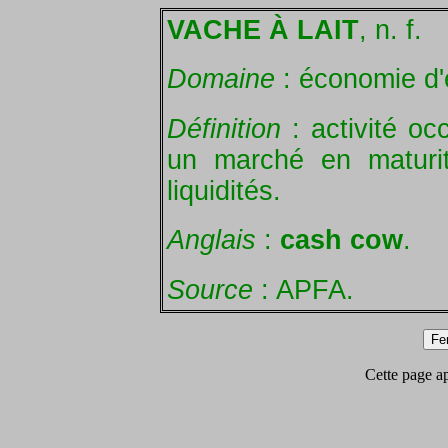
VACHE À LAIT
, n. f.
Domaine
: économie d'
Définition
: activité oc
un marché en maturi
liquidités.
Anglais
:
cash cow
.
Source
: APFA.
Cette page app