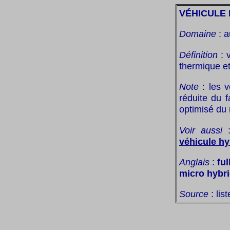
VÉHICULE
Domaine
: a
Définition
: 
thermique et
Note
: les v
réduite du f
optimisé du
Voir aussi
véhicule hy
Anglais
:
ful
micro hybri
Source
: lis