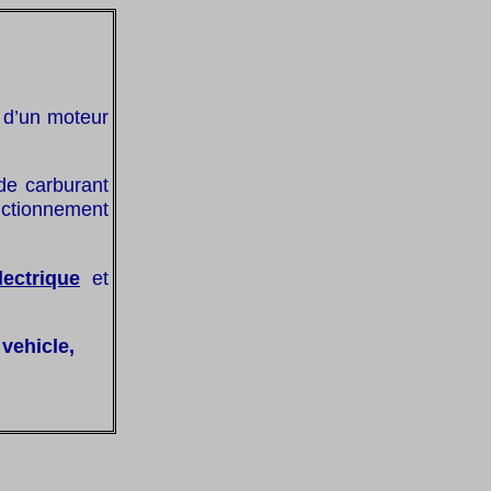
n d’un moteur
de carburant
onctionnement
lectrique
et
 vehicle,