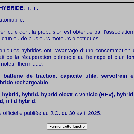
 HYBRIDE
, n. m.
utomobile.
véhicule dont la propulsion est obtenue par l’associatio
 d’un ou de plusieurs moteurs électriques.
éhicules hybrides ont l’avantage d’une consommation 
ait de la récupération d’énergie au freinage et d’un f
 moteur thermique.
:
batterie de traction
,
capacité utile
,
servofrein é
bride rechargeable
.
l hybrid, hybrid, hybrid electric vehicle (HEV), hybrid
d, mild hybrid
.
te officielle publiée au J.O. du 30 avril 2025.