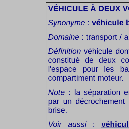
VÉHICULE À DEUX 
Synonyme
:
véhicule 
Domaine
: transport / 
Définition
véhicule dont
constitué de deux co
l'espace pour les b
compartiment moteur.
Note
: la séparation e
par un décrochement à
brise.
Voir aussi
:
véhicu