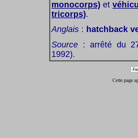
monocorps)
et
véhicu
tricorps)
.
Anglais
:
hatchback ve
Source
: arrêté du 2
1992).
Cette page app