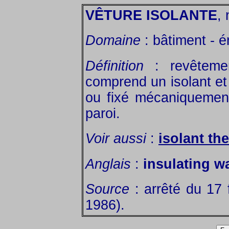
VÊTURE ISOLANTE
, 
Domaine
: bâtiment - é
Définition
: revêtemen
comprend un isolant et 
ou fixé mécaniquement
paroi.
Voir aussi
:
isolant th
Anglais
:
insulating wa
Source
: arrêté du 17 
1986).