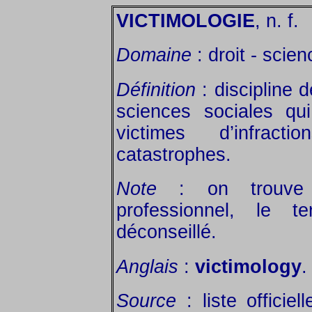
VICTIMOLOGIE
, n. f.
Domaine
: droit - scie
Définition
: discipline 
sciences sociales qu
victimes d’infrac
catastrophes.
Note
: on trouve 
professionnel, le te
déconseillé.
Anglais
:
victimology
.
Source
: liste officie