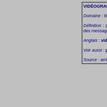
VIDÉOGRA
Domaine
: t
Définition
: 
des message
Anglais
:
vi
Voir aussi
:
Source
: arr