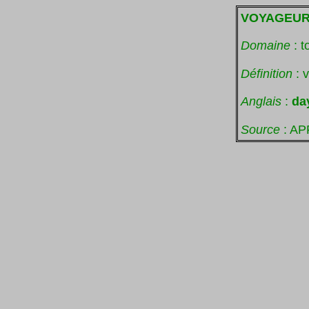
VOYAGEUR
Domaine
: t
Définition
: v
Anglais
:
da
Source
: AP