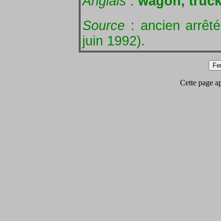
Anglais
:
wagon, truck
Source
: ancien arrêt
juin 1992).
Cette page app