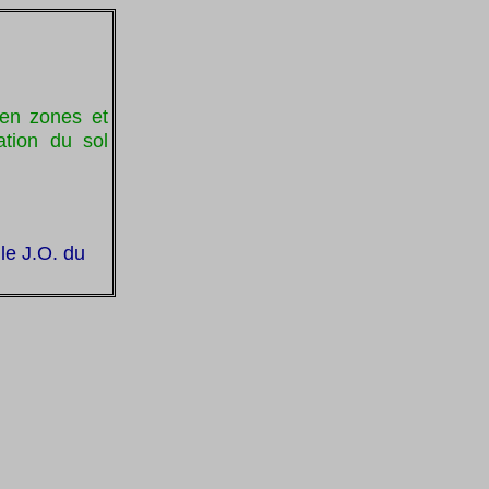
e en zones et
ation du sol
le J.O. du