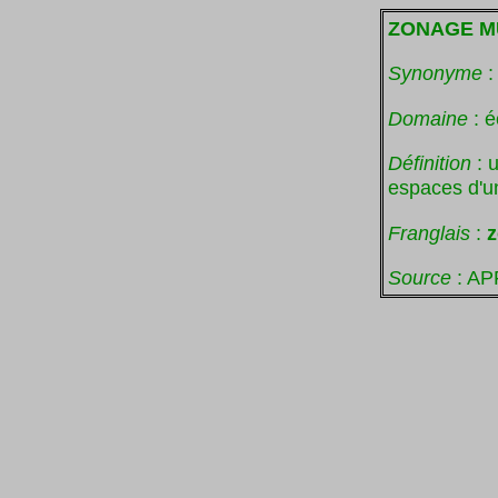
ZONAGE M
Synonyme
Domaine
: é
Définition
: u
espaces d'u
Franglais
:
z
Source
: AP