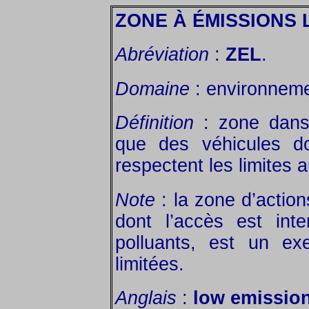
ZONE À ÉMISSIONS 
Abréviation
:
ZEL
.
Domaine
: environnemen
Définition
: zone dans 
que des véhicules do
respectent les limites a
Note
: la zone d’actions
dont l’accès est inte
polluants, est un e
limitées.
Anglais
:
low emission