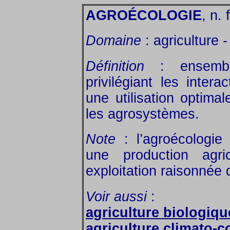
AGROÉCOLOGIE
, n. f
Domaine
: agriculture 
Définition
: ensemble
privilégiant les intera
une utilisation optimal
les agrosystèmes.
Note
: l’agroécologi
une production agri
exploitation raisonnée 
Voir aussi
:
agriculture biologiqu
agriculture climato-c