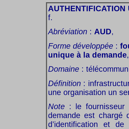
AUTHENTIFICATION
f.
Abréviation
:
AUD
,
Forme développée
:
fo
unique à la demande
Domaine
: télécommuni
Définition
: infrastruct
une organisation un ser
Note
: le fournisseur 
demande est chargé d
d’identification et d