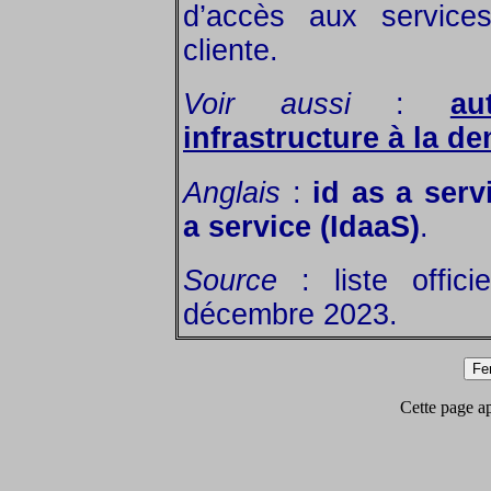
d’accès aux services
cliente.
Voir aussi
:
au
infrastructure à la d
Anglais
:
id as a serv
a service (IdaaS)
.
Source
: liste offic
décembre 2023.
Cette page app