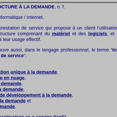
UCTURE À LA DEMANDE
, n. f.
nformatique / Internet.
restation de service qui propose à un client l’utilisati
structure comprenant du
matériel
et des
logiciels
, et
 leur usage effectif.
ouve aussi, dans le langage professionnel, le terme "
in
 de service
".
ation unique à la demande
,
ue en nuage
,
la demande
,
la demande
,
 de développement à la demande
,
 la demande
et
demande
.
rastructure as a service (IaaS)
.