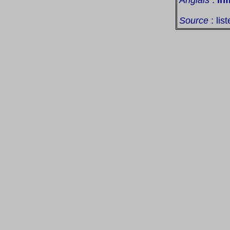
Source
: lis