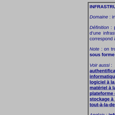
INFRASTR
Domaine
: i
Définition
: p
d’une infra
correspond à
Note
: on tr
sous forme
Voir aussi
:
authentific
informatiq
logiciel à 
matériel à 
plateforme
stockage à
tout-à-la-
Anglais
:
inf