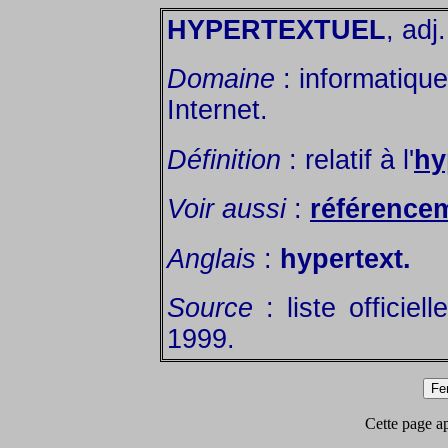
HYPERTEXTUEL
, adj.
Domaine
: informatique
Internet.
Définition
: relatif à l'
hy
Voir aussi
:
référence
Anglais
:
hypertext.
Source
: liste officie
1999.
Cette page app