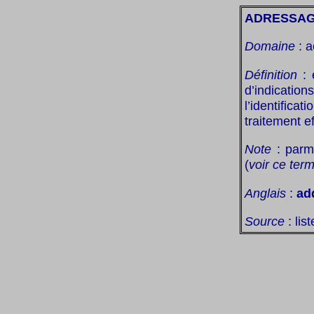
ADRESSA
Domaine
: a
Définition
: 
d’indicatio
l’identifica
traitement ef
Note
: parmi
(
voir ce ter
Anglais
:
ad
Source
: lis