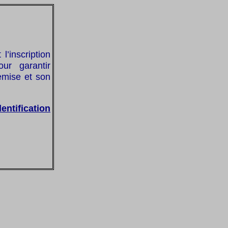
’inscription
our garantir
remise et son
dentification