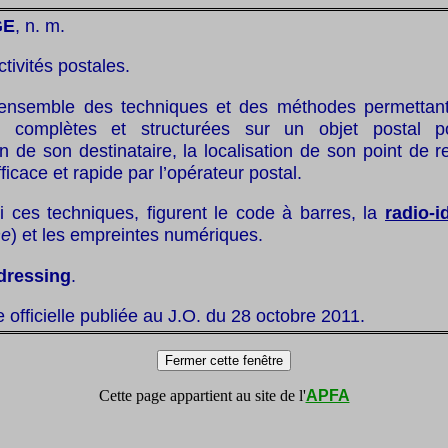
GE
, n. m.
ctivités postales.
ensemble des techniques et des méthodes permettant l
ns complètes et structurées sur un objet postal p
tion de son destinataire, la localisation de son point de 
ficace et rapide par l’opérateur postal.
 ces techniques, figurent le code à barres, la
radio-i
me
) et les empreintes numériques.
dressing
.
te officielle publiée au J.O. du 28 octobre 2011.
Cette page appartient au site de l'
APFA