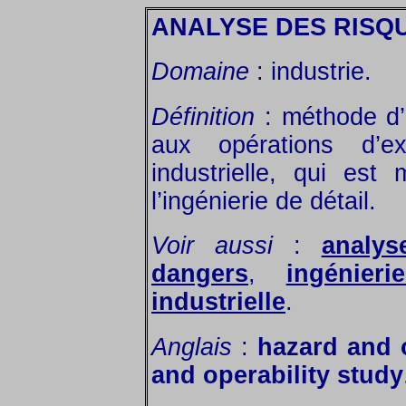
ANALYSE DES RISQ
Domaine
: industrie.
Définition
: méthode d’
aux opérations d’exp
industrielle, qui es
l’ingénierie de détail.
Voir aussi
:
analy
dangers
,
ingénier
industrielle
.
Anglais
:
hazard and 
and operability study