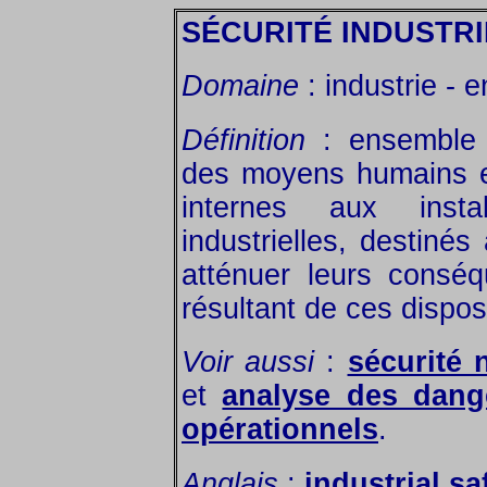
SÉCURITÉ INDUSTR
Domaine
: industrie - 
Définition
: ensemble d
des moyens humains e
internes aux insta
industrielles, destinés
atténuer leurs conséq
résultant de ces dispos
Voir aussi
:
sécurité 
et
analyse des dang
opérationnels
.
Anglais
:
industrial sa