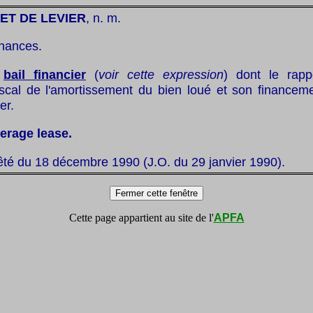
FET DE LEVIER
, n. m.
finances.
:
bail financier
(
voir cette expression
) dont le rapp
fiscal de l'amortissement du bien loué et son financeme
ier.
verage lease.
êté du 18 décembre 1990 (J.O. du 29 janvier 1990).
Cette page appartient au site de l'
APFA