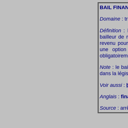
BAIL FINA
Domaine
: t
Définition
: 
bailleur de 
revenu pour
une option
obligatoireme
Note
: le ba
dans la légis
Voir aussi
:
Anglais
:
fin
Source
: arr