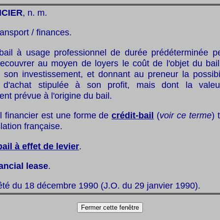
NCIER
, n. m.
ransport / finances.
bail à usage professionnel de durée prédéterminée p
recouvrer au moyen de loyers le coût de l'objet du bail
 son investissement, et donnant au preneur la possibil
 d'achat stipulée à son profit, mais dont la valeu
nt prévue à l'origine du bail.
il financier est une forme de
crédit-bail
(
voir ce terme
) 
lation française.
bail à effet de levier
.
ancial lease
.
êté du 18 décembre 1990 (J.O. du 29 janvier 1990).