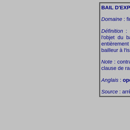
BAIL D'EX
Domaine
: f
Définition
: 
l'objet du 
entièrement
bailleur à l'i
Note
: cont
clause de ra
Anglais
:
op
Source
: arr