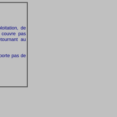
oitation, de
e couvre pas
etournant au
mporte pas de