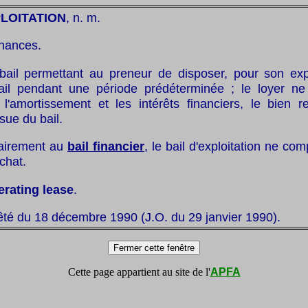
PLOITATION
, n. m.
inances.
bail permettant au preneur de disposer, pour son expl
bail pendant une période prédéterminée ; le loyer n
 l'amortissement et les intérêts financiers, le bien r
ssue du bail.
rairement au
bail financier
, le bail d'exploitation ne co
chat.
erating lease
.
êté du 18 décembre 1990 (J.O. du 29 janvier 1990).
Cette page appartient au site de l'
APFA