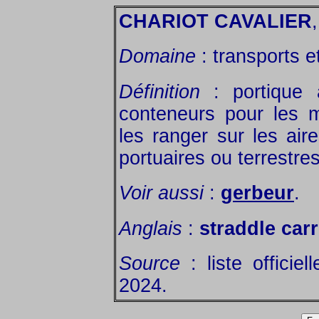
CHARIOT CAVALIER
Domaine
: transports et
Définition
: portique 
conteneurs pour les m
les ranger sur les ai
portuaires ou terrestres
Voir aussi
:
gerbeur
.
Anglais
:
straddle carr
Source
: liste officie
2024.