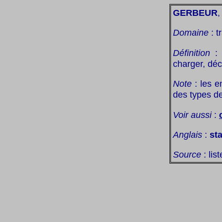
GERBEUR
,
Domaine
: t
Définition
: 
charger, dé
Note
: les 
des types d
Voir aussi
:
Anglais
:
st
Source
: lis