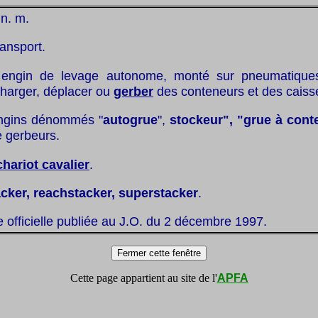
 n. m.
ransport.
engin de levage autonome, monté sur pneumatiques
charger, déplacer ou
gerber
des conteneurs et des caiss
engins dénommés "
autogrue
",
stockeur", "grue à cont
e gerbeurs.
chariot cavalier
.
acker, reachstacker, superstacker
.
te officielle publiée au J.O. du 2 décembre 1997.
Cette page appartient au site de l'
APFA