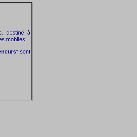
, destiné à
es mobiles.
eneurs
" sont