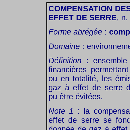
COMPENSATION DES
EFFET DE SERRE
, n. 
Forme abrégée
:
comp
Domaine
: environneme
Définition
: ensemble 
financières permettant
ou en totalité, les ém
gaz à effet de serre d
pu être évitées.
Note 1
: la compensa
effet de serre se fond
donnée de gaz à effet 