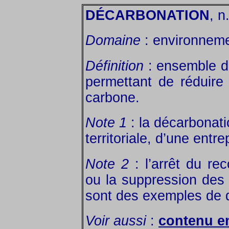
DÉCARBONATION
, n.
Domaine
: environneme
Définition
: ensemble d
permettant de réduire
carbone.
Note 1
: la décarbonatio
territoriale, d’une entr
Note 2
: l’arrêt du re
ou la suppression des
sont des exemples de 
Voir aussi
:
contenu e